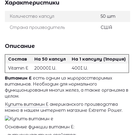
Характеристики
Количество капсул
50 шт
Страна производитель
США
Описание
Состав
На 50 капсул
На 1 капсулу (1порция)
Vitamin E
20000I.U.
400I.U.
Витамин Е
есть одним из жирорасстворимых
витаминов. Необходим для нормального
функционирования многих желез, а также организма в
целом.
Купить витамин Е
американского производства
можно в нашем интернет магазине Extreme Power.
Основные функции витамин Е:
- антиоксидантные свойства;