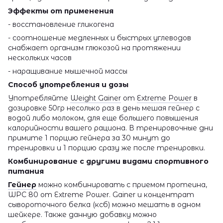
Эффекты от применения
- восстановление гликогена
- соотношение медленных и быстрых углеводов
снабжает организм глюкозой на протяжении
нескольких часов
- наращивание мышечной массы
Способ употребления и дозы
Употребляйте
Weight Gainer
от
Extreme Power
в
дозировке 50гр несолько раз в день мешая гейнер с
водой либо молоком, для еще большего повышения
калорийности вашего рациона. В тренировочные дни
примите 1 порцию гейнера за 30 минут до
тренировки и 1 порцию сразу же после тренировки.
Комбинирование с другими видами спортивного
питания
Гейнер
можно комбинировать с приемом протеина,
WPC 80 от Extreme Power. Gainer и концентрат
сывороточного белка (ксб) можно мешать в одном
шейкере. Также данную добавку можно