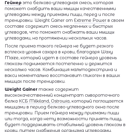
Гейнер
это белково-углеводная смесь, которая
поможет снабдить ваши мышцы качественными
углеводами между приемами пищи, перед и после
тренировки. Weight Gainer от
Extreme Power
в своем
составе содержит смесь медленных и быстрых
углеводов, что поможет снабжать ваши мышцы
углеводами, на протяжении нескольких часов.
После приема такого гейнера не будет резкого
всплеска уровня сахара в крови, благодаря Waxy
Maize, который идет в составе гейнера уровень
глюкозы поднимается постепенно и держится
несколько часов. Комбинация мальтодекстрина и
вакси моментально восстановит гликоген в ваших
мышцах после тренировки.
Weight Gainer
также содержит
высококачественный концентрат сывороточного
белка
КСБ Milkiland, Ostrowia
, который поглощается
мышцами в период белково-углеводного окна после
тренировки. Прием гейнера между приемами пищи
или тогда, когда нету возможности принять пищу,
будет поддерживать стабильный уровень глюкозы в
крови, путем снабжения организма углеводами.