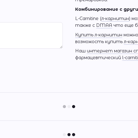
Комбинирование с друг
L-Carnitine (
л-карнитин
) м
также с
DMAA
что еще б
Купить л-карнитин
можно 
возможость купить
л-кар
Наш
интернет магазин с
фармацевтический
l-carnit