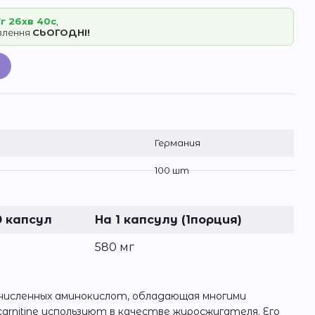
г 26хв 39с
,
овлення
СЬОГОДНІ!
Германия
100 шт
0 капсул
На 1 капсулу (1порция)
580 мг
очисленных аминокислот, обладающая многими
carnitine используют в качестве жиросжигателя. Его