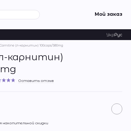
Мой заказ
Укр
Рус
-Carnitine (л-карнитин) 100caps/580mg
 (л-карнитин)
0mg
Оставить отзыв
 накопительной скидки