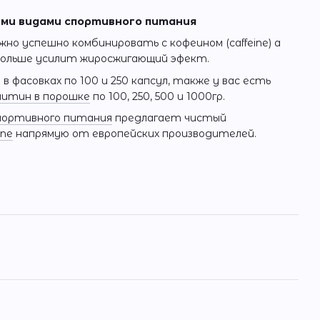
ими видами спортивного питания
ожно успешно комбинировать с кофеином (caffeine) а
ольше усилит жиросжигающий эфект.
в фасовках по 100 и 250 капсул, также у вас есть
нитин в порошке
по 100, 250, 500 и 1000гр.
портивного питания
предлагает чистый
ine
напрямую от европейских производителей.