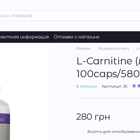
актная информация
Отзывы о магазине
Главная
Жиросжигатели
L
L-Carnitine
100caps/58
В наличии
Артикул: 35
280 грн
%
Войти
для отображения