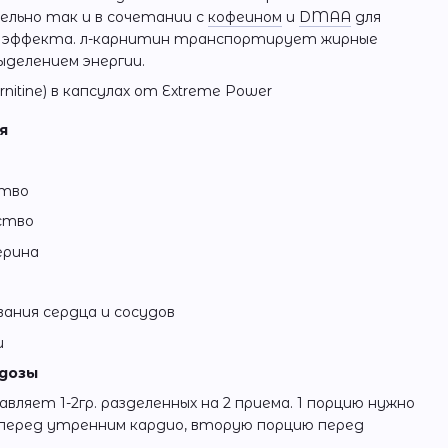
ельно так и в сочетании с
кофеином
и
DMAA
для
о эффекта. л-карнитин транспортирует жирные
ыделением энергии.
я
ство
ство
ерина
ания сердца и сосудов
и
 дозы
ляет 1-2гр. разделенных на 2 приема. 1 порцию нужно
перед утренним кардио, вторую порцию перед