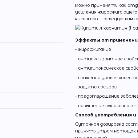
можно применять как отд
усиления жиросжигающег
кислоты с последующим в
Эффекты от применени
- жиросжигание
- антиоксидантное свой
- антигипоксическое свой
- снижение уровня холест
- защита сосудов
- предотвращение заболев
- повышение выносливост
Способ употребления и
Суточная дозировка состав
принять утром натощак 
тренировкой.