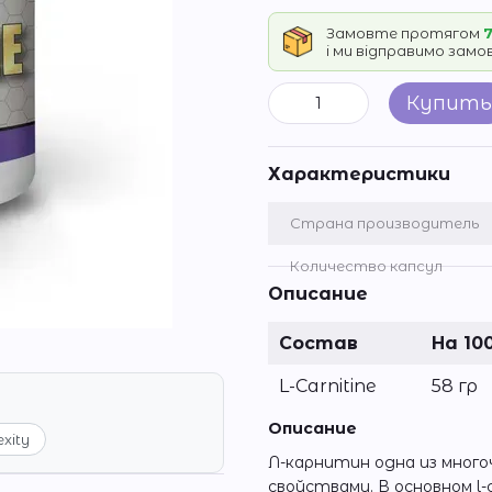
Замовте протягом
7
і ми відправимо зам
Купить
Характеристики
Страна производитель
Количество капсул
Описание
Состав
На 10
L-Carnitine
58 гр
Описание
exity
Л-карнитин одна из мног
свойствами. В основном l-