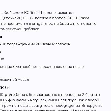
бой смесь BCAA 2:1:1 (аминокислоты с
епочками) и L-Glutamine в пропорции 1:1. Такое
 не принимать в отдельности бцаа и глютамин, а
комплексной добавке.
я
ение поврежденным мышечных волокон
и
чью
едствие быстрейшего восстановление после
мышечной массы
 дозы
р (5гр бцаа и 5гр глютамина в порции) по 2-4 раза в
ших физических нагрузок, смешивая порошок с водой.
тром натощак, сразу после пробуждения. Вторую за