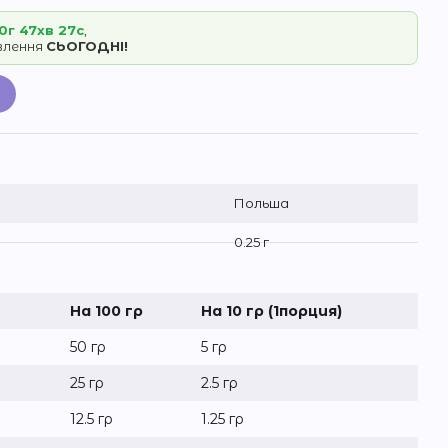
0г 47хв 27с
,
овлення
СЬОГОДНІ!
Польша
0.25 г
На 100 гр
На 10 гр (1порция)
50 гр
5 гр
25 гр
2.5 гр
12.5 гр
1.25 гр