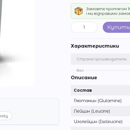
Замовте протягом
1
і ми відправимо зам
Купить
Характеристики
Страна производитель
Вес
Описание
Состав
Глютамин (Glutamine)
Лейцин (Leucine)
exity
Изолейцин (Isoleucine)