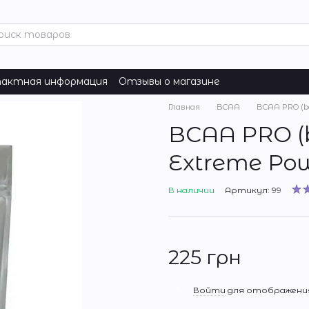
актная информация
Отзывы о магазине
Главная
BCAA
BCAA PRO (b
BCAA PRO 
Extreme Po
В наличии
Артикул: 99
225 грн
%
Войти
для отображения