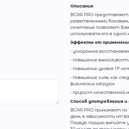
Описание
BCAA PRO представляет со
разветвленными боковыми ц
сочетание позволяет Вам
использовать его в одной 
Эффекты от применени
- ускоренное восстановл
- повышение выносливост
- повышение уровня ГР но
- повышение силы, как сл
физических нагрузок
- прирост качественной 
Способ употребления и
BCAA PRO принимают по 10г
день, в зависимости от ва
Первую порцию выпийте у