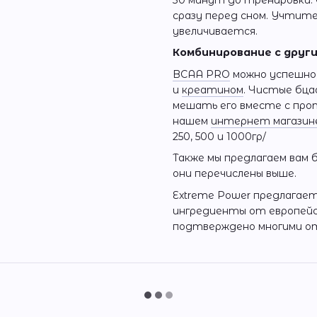
30 минут до тренировки.
сразу перед сном. Учтит
увеличивается.
Комбинирование с друг
BCAA PRO
можно успешно
и
креатином
. Чистые бца
мешать его вместе с про
нашем
интернет магазин
250, 500 и 1000гр/
Также мы предлагаем вам б
они перечислены выше.
Extreme Power предлагае
ингредиенты от европейск
подтверждено многими о