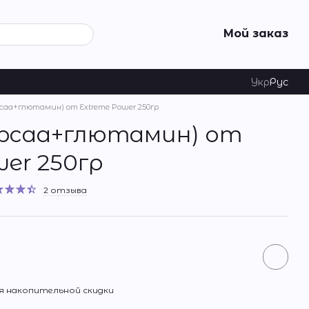
Мой заказ
Укр
Рус
caa+глютамин) от Extreme Power 250гр
(bcaa+глютамин) от
wer 250гр
2 отзыва
 накопительной скидки