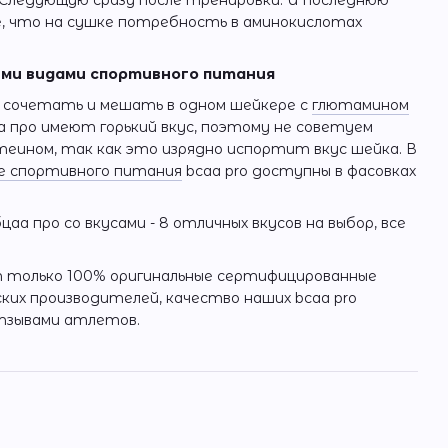
 Следующую сразу после тренировки. И последнюю
е, что на сушке потребность в аминокислотах
ими видами спортивного питания
 сочетать и мешать в одном шейкере с
глютамином
а про имеют горький вкус, поэтому не советуем
теином, так как это изрядно испортит вкус шейка. В
е спортивного питания
bcaa pro доступны в фасовках
цаа про со вкусами - 8 отличных вкусов на выбор, все
т только 100% оригинальные сертифицированные
их производителей, качество наших bcaa pro
тзывами атлетов.