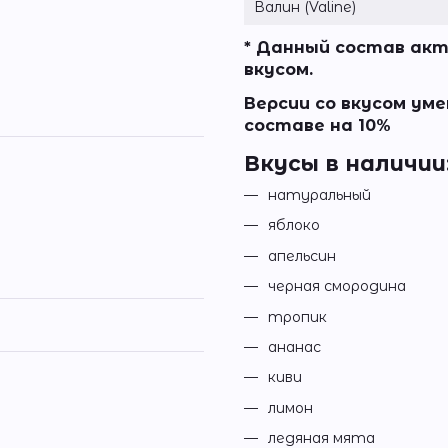
Валин (Valine)
* Данный состав ак
вкусом.
Версии со вкусом ум
составе на 10%
Вкусы в наличии
натуральный
яблоко
апельсин
черная смородина
тропик
ананас
киви
лимон
ледяная мята