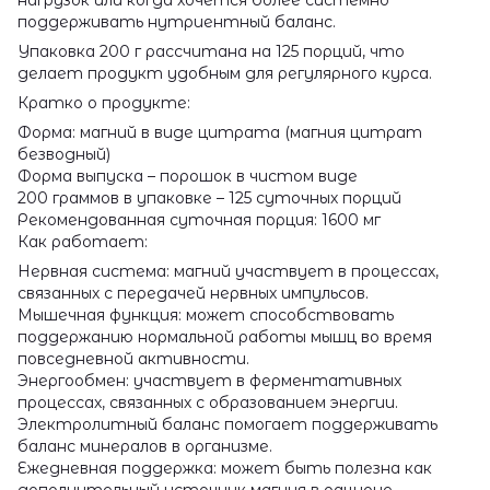
поддерживать нутриентный баланс.
Упаковка 200 г рассчитана на 125 порций, что
делает продукт удобным для регулярного курса.
Кратко о продукте:
Форма: магний в виде цитрата (магния цитрат
безводный)
Форма выпуска – порошок в чистом виде
200 граммов в упаковке – 125 суточных порций
Рекомендованная суточная порция: 1600 мг
Как работает:
Нервная система: магний участвует в процессах,
связанных с передачей нервных импульсов.
Мышечная функция: может способствовать
поддержанию нормальной работы мышц во время
повседневной активности.
Энергообмен: участвует в ферментативных
процессах, связанных с образованием энергии.
Электролитный баланс помогает поддерживать
баланс минералов в организме.
Ежедневная поддержка: может быть полезна как
дополнительный источник магния в рационе.