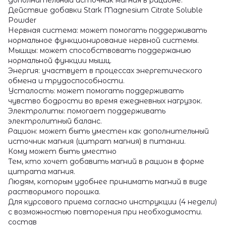
Действие добавки Stark Magnesium Citrate Soluble
Powder
Нервная система: может помогать поддерживать
нормальное функционирование нервной системы.
Мышцы: может способствовать поддержанию
нормальной функции мышц.
Энергия: участвует в процессах энергетического
обмена и трудоспособности.
Усталость: может помогать поддерживать
чувство бодрости во время ежедневных нагрузок.
Электролиты: помогает поддерживать
электролитный баланс.
Рацион: может быть уместен как дополнительный
источник магния (цитрат магния) в питании.
Кому может быть уместно
Тем, кто хочет добавить магний в рацион в форме
цитрата магния.
Людям, которым удобнее принимать магний в виде
растворимого порошка.
Для курсового приема согласно инструкции (4 недели)
с возможностью повторения при необходимости.
состав