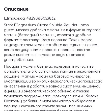
Описание
Штрихкод: 4829888053832
Stark Magnesium Citrate Soluble Powder – это
диетическая добавка с магнием в форме цитрата
магния (безводный магния цитрат) в удобном
формате растворимого порошка. Такая форма
подходит тем, кто не любит капсулы или хочет
легко регулировать порцию: порошок просто
размешивается в стакане воды и готов к
употреблению.
Продукт может быть использован в качестве
дополнительного источника магния в ежедневном
рационе. Магний – один из базовых минералов,
участвующий во многих физиологических процессах:
он вовлечен в работу нервной системы, мышечной
функции и энергетического обмена, а также
помогает поддерживать электролитный баланс.
Поэтому добавки с магнием часто выбирают в
периоды активного темпа жизни, повышенных
нагрузок или когда хочется более системно