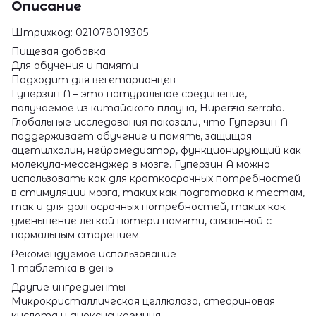
Описание
Штрихкод: 021078019305
Пищевая добавка
Для обучения и памяти
Подходит для вегетарианцев
Гуперзин А – это натуральное соединение,
получаемое из китайского плауна, Huperzia serrata.
Глобальные исследования показали, что Гуперзин А
поддерживает обучение и память, защищая
ацетилхолин, нейромедиатор, функционирующий как
молекула-мессенджер в мозге. Гуперзин А можно
использовать как для краткосрочных потребностей
в стимуляции мозга, таких как подготовка к тестам,
так и для долгосрочных потребностей, таких как
уменьшение легкой потери памяти, связанной с
нормальным старением.
Рекомендуемое использование
1 таблетка в день.
Другие ингредиенты
Микрокристаллическая целлюлоза, стеариновая
кислота и диоксид кремния.