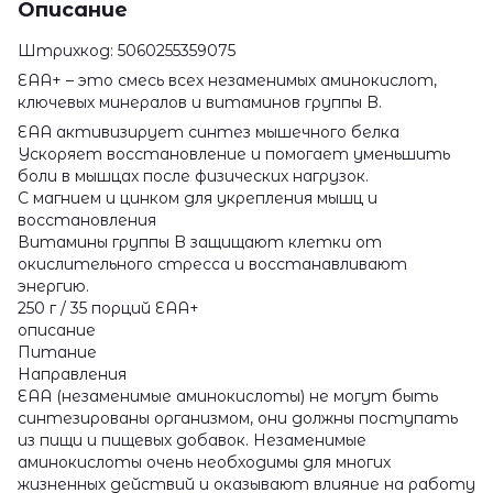
Описание
Штрихкод: 5060255359075
EAA+ – это смесь всех незаменимых аминокислот,
ключевых минералов и витаминов группы B.
EAA активизирует синтез мышечного белка
Ускоряет восстановление и помогает уменьшить
боли в мышцах после физических нагрузок.
С магнием и цинком для укрепления мышц и
восстановления
Витамины группы B защищают клетки от
окислительного стресса и восстанавливают
энергию.
250 г / 35 порций EAA+
описание
Питание
Направления
EAA (незаменимые аминокислоты) не могут быть
синтезированы организмом, они должны поступать
из пищи и пищевых добавок. Незаменимые
аминокислоты очень необходимы для многих
жизненных действий и оказывают влияние на работу