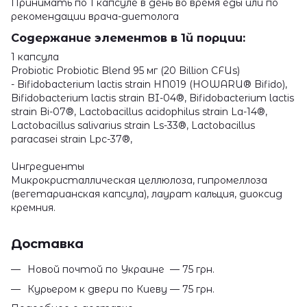
Принимать по 1 капсуле в день во время еды или по
рекомендации врача-диетолога
Содержание элементов в 1й порции:
1 капсула
Probiotic Probiotic Blend 95 мг (20 Billion CFUs)
- Bifidobacterium lactis strain HN019 (HOWARU®️ Bifido),
Bifidobacterium lactis strain BI-04®, Bifidobacterium lactis
strain Bi-07®, Lactobacillus acidophilus strain La-14®,
Lactobacillus salivarius strain Ls-33®, Lactobacillus
paracasei strain Lpc-37®,
Ингредиенты
Микрокристаллическая целлюлоза, гипромеллоза
(вегетарианская капсула), лаурат кальция, диоксид
кремния.
Доставка
Новой почтой по Украине — 75 грн.
Курьером к двери по Киеву — 75 грн.