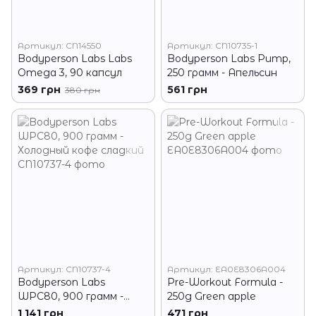
Артикул: CN14550
Артикул: CN10735-1
Bodyperson Labs Labs
Bodyperson Labs Pump,
Omega 3, 90 капсул
250 грамм - Апельсин
369 грн
561 грн
380 грн
Артикул: CN10737-4
Артикул: EA0E8306A004
Bodyperson Labs
Pre-Workout Formula -
WPC80, 900 грамм -
250g Green apple
Холодный кофе сладкий
1 141 грн
471 грн