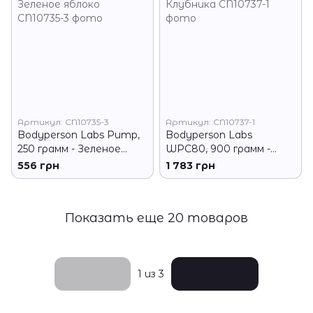
Артикул: CN10735-3
Артикул: CN10737-1
Bodyperson Labs Pump,
Bodyperson Labs
250 грамм - Зеленое
WPC80, 900 грамм -
яблоко
Клубника
556 грн
1 783 грн
Показать еще 20 товаров
Назад
Вперед
1
из 3