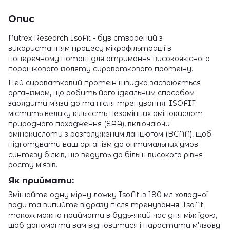
Опис
Nutrex Research IsoFit - був створений з
використанням процесу мікрофільтрації в
поперечному потоці для отримання високоякісного
порошкового ізоляту сироваткового протеїну.
Цей сироватковий протеїн швидко засвоюється
організмом, що робить його ідеальним способом
зарядити м'язи до та після тренування. ISOFIT
містить велику кількість незамінних амінокислот
природного походження (EAA), включаючи
амінокислоти з розгалуженим ланцюгом (BCAA), щоб
підготувати ваш організм до оптимальних умов
синтезу білків, що ведуть до більш високого рівня
росту м'язів.
Як приймати:
Змішайте одну мірну ложку IsoFit із 180 мл холодної
води та випийте відразу після тренування. IsoFit
також можна приймати в будь-який час дня між їдою,
щоб допомогти вам відновитися і наростити м'язову