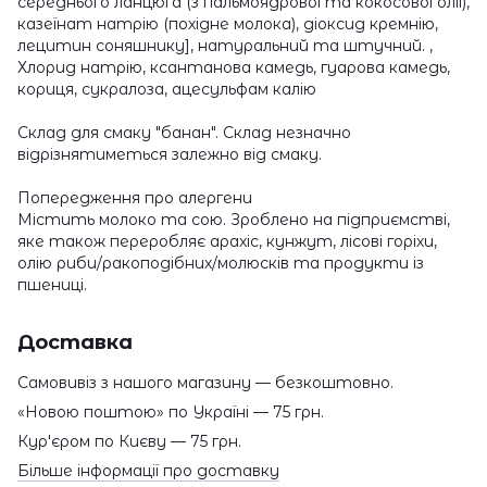
середнього ланцюга (з пальмоядрової та кокосової олії),
казеїнат натрію (похідне молока), діоксид кремнію,
лецитин соняшнику], натуральний та штучний. ,
Хлорид натрію, ксантанова камедь, гуарова камедь,
кориця, сукралоза, ацесульфам калію
Склад для смаку "банан". Склад незначно
відрізнятиметься залежно від смаку.
Попередження про алергени
Містить молоко та сою. Зроблено на підприємстві,
яке також переробляє арахіс, кунжут, лісові горіхи,
олію риби/ракоподібних/молюсків та продукти із
пшениці.
Доставка
Самовивіз з нашого магазину — безкоштовно.
«Новою поштою» по Україні — 75 грн.
Кур'єром по Києву — 75 грн.
Більше інформації про доставку