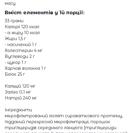
масу.
Вміст елементів у 1й порції:
33 грами
Калорії 120 ккал
- із жиру 10 ккал
Жири 1,5 г
- насичений 1 г
Холестерин 4 мг
Вуглеводи 2 г
- цукор 1 г
Харчові волокна 1 г
Білок 25 г
Кальцій 120 мг
Залізо 0,1 мг
Натрій 240 мг
Інгредієнти
мікрофільтрований ізолят сироваткового протеїну,
підданий перехресній мікрофільтрації, порошок
тригліцеридів середнього ланцюга [тригліцериди