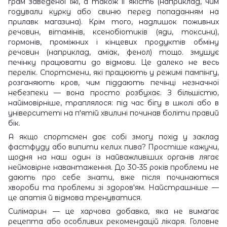
грам заведеної їжі, а також її якість (наприклад, чим
годували курку або свиню перед попаданням на
прилавк магазина). Крім того, надлишок поживних
речовин, вітамінів, ксенобіотиків (яди, токсини),
гормонів, проміжних і кінцевих продуктів обміну
речовин (наприклад, аміак, фенол) тощо. змушує
печінку працювати до відмови. Це далеко не весь
перелік. Спортсмени, які працюють у режимі пампінгу,
розганяють кров, чим піддають печінці незначної
небезпеки — вона просто розбухає. З більшістю,
найімовірніше, траплялося: під час бігу в школі або в
університеті на п'ятій хвилині починав боліти правий
бік.
А якщо спортсмен дає собі змогу похід у заклад
фастфуду або випити келих пива? Простіше кажучи,
щодня на наш один із найважливіших органів лягає
неймовірне навантаження. До 30-35 років проблеми не
дають про себе знати, вже після починаються
хвороби та проблеми зі здоров'ям. Найстрашніше —
це апатія й відмова тренуватися.
Силімарин
— це харчова добавка, яка не вимагає
рецепта або особливих рекомендацій лікаря. Головне