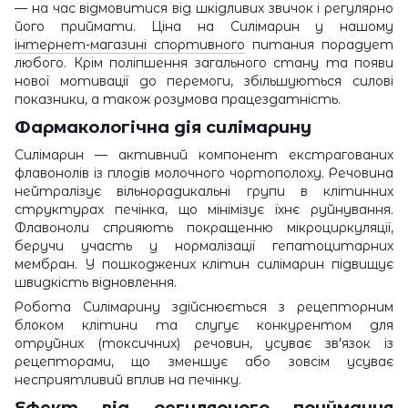
— на час відмовитися від шкідливих звичок і регулярно
його приймати. Ціна на Силімарин у нашому
інтернет-магазині спортивного
питания порадует
любого. Крім поліпшення загального стану та появи
нової мотивації до перемоги, збільшуються силові
показники, а також розумова працездатність.
Фармакологічна дія силімарину
Силімарин — активний компонент екстрагованих
флавонолів із плодів молочного чортополоху. Речовина
нейтралізує вільнорадикальні групи в клітинних
структурах печінка, що мінімізує їхнє руйнування.
Флавоноли сприяють покращенню мікроциркуляції,
беручи участь у нормалізації гепатоцитарних
мембран. У пошкоджених клітин силімарин підвищує
швидкість відновлення.
Робота Силімарину здійснюється з рецепторним
блоком клітини та слугує конкурентом для
отруйних (токсичних) речовин, усуває зв'язок із
рецепторами, що зменшує або зовсім усуває
несприятливий вплив на печінку.
Ефект від регулярного приймання