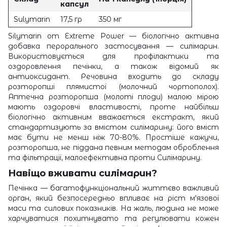
капсул
Sulymarin
17,5 гр
350 мг
Silymarin от Extreme Power
— біологічно активна
добавка перорального застосування — силімарин.
Використовується для профілактики та
оздоровлення печінки, а також відомий як
антиоксидант. Речовина входить до складу
розторопші плямистої (молочний чортополох).
Аптечна розторопша (молоті плоди) малою мірою
мають оздоровчі властивості, проте найбільш
біологічно активним вважається екстракт, який
стандартизують за вмістом силімарину: його вміст
має бути не менш ніж 70-80%. Простіше кажучи,
розторопша, не піддана певним методам оброблення
та фільтрації, малоефективна проти Силімарину.
Навіщо вживати силімарин?
Печінка — багатофункціональний життєво важливий
орган, який безпосередньо впливає на ріст м'язової
маси та силових показників. На жаль, людина не може
харчуватися похитнувато та регулювати кожен