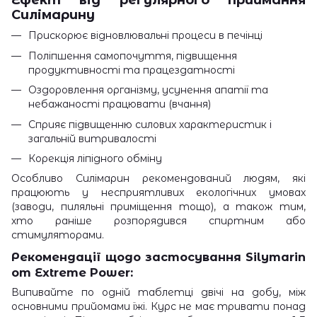
Силімарину
Прискорює відновлювальні процеси в печінці
Поліпшення самопочуття, підвищення
продуктивності та працездатності
Оздоровлення організму, усунення апатії та
небажаності працювати (вчання)
Сприяє підвищенню силових характеристик і
загальній витривалості
Корекція ліпідного обміну
Особливо Силімарин рекомендований людям, які
працюють у несприятливих екологічних умовах
(заводи, пиляльні приміщення тощо), а також тим,
хто раніше розпорядився спиртним або
стимуляторами.
Рекомендації щодо застосування
Silymarin
от Extreme Power:
Випивайте по одній таблетці двічі на добу, між
основними прийомами їжі. Курс не має тривати понад