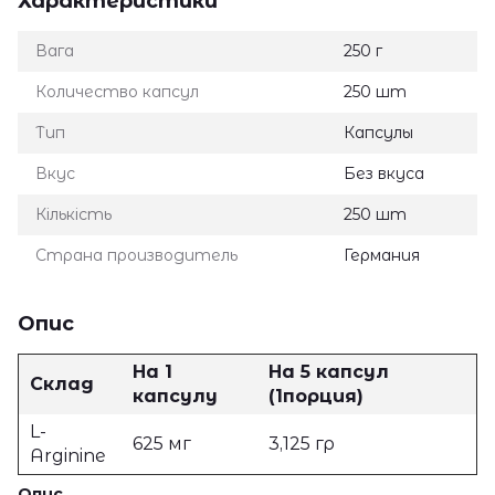
Характеристики
Вага
250 г
Количество капсул
250 шт
Тип
Капсулы
Вкус
Без вкуса
Кількість
250 шт
Страна производитель
Германия
Опис
На 1
На 5 капсул
Склад
капсулу
(1порция)
L-
625 мг
3,125 гр
Arginine
Опис