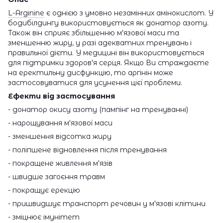
L-Arginine
є однією з умовно незамінних амінокислот. У
бодибілдингу використовується як донатор азоту.
Також він сприяє збільшенню м'язової маси та
зменшенню жиру, у разі адекватних тренувань і
правильної дієти. У медицині він використовується
для підтримки здоров'я серця. Якщо Ви страждаєте
на еректильну дисфункцію, то аргінін може
застосовуватися для усунення цієї проблеми.
Ефекти від застосування
- донатор окису азоту (пампінг на тренуванні)
- нарощування м'язової маси
- зменшення відсотка жиру
- поліпшене відновлення після тренування
- покращене живлення м'язів
- швидше загоєння травм
- покращує ерекцію
- пришвидшує транспорт речовин у м'язові клітини
- зміцнює імунітет