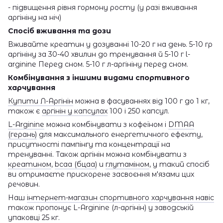
- підвищення рівня гормону росту (у разі вживання
аргініну на ніч)
Спосіб вживання та дози
Вживайте креатин у дозуванні 10-20 г на день. 5-10 гр
аргініну за 30-40 хвилин до тренування й 5-10 г l-
arginine Перед сном. 5-10 г л-аргініну перед сном.
Комбінування з іншими видами спортивного
харчування
Купити Л-Аргінін
можна в фасуваннях від 100 г до 1 кг,
також є
аргінін у капсулах
100 і 250 капсул.
L-Arginine
можна комбінувати з кофеїном і
DMAA
(герань)
для максимального енергетичного ефекту,
присутності пампінгу та концентрації на
тренуванні. Також аргінін можна комбінувати з
креатином
,
bcaa (бцаа)
и
глутаміном
, у такий спосіб
ви отримаєте прискорене засвоєння м'язами цих
речовин.
Наш
інтернет-магазин спортивного харчування навіс
також пропонує L-Arginine (л-аргінін) у заводській
упаковці 25 кг.