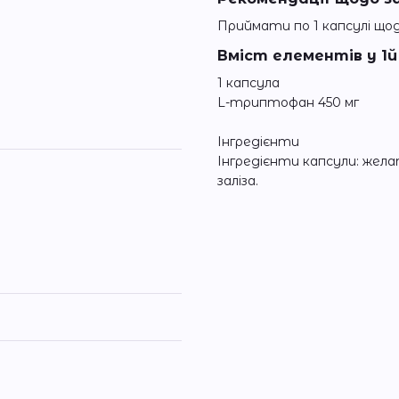
Приймати по 1 капсулі щод
Вміст елементів у 1й 
1 капсула
L-триптофан 450 мг
Інгредієнти
Інгредієнти капсули: жела
заліза.