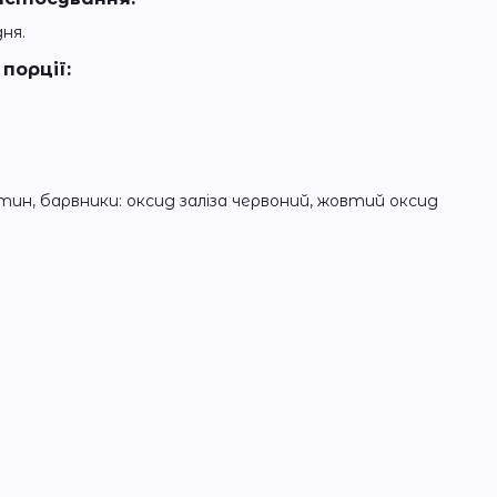
ня.
порції:
тин, барвники: оксид заліза червоний, жовтий оксид