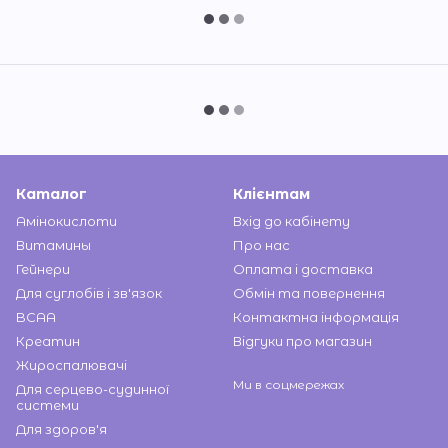
Каталог
Клієнтам
Амінокислоти
Вхід до кабінету
Витамины
Про нас
Гейнери
Оплата і доставка
Для суглобів і зв'язок
Обмін та повернення
BCAA
Контактна інформація
Креатин
Відгуки про магазин
Жироспалювачі
Ми в соцмережах
Для серцево-судинної
системи
Для здоров'я