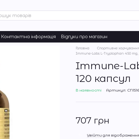
Контактна інформація
Відгуки про магазин
Головна
Спортивне харчуванн
Immune-Labs L-Tryptophan 450 mg, 
Immune-Lab
120 капсул
В наявності
Артикул: CN151
707 грн
%
Увійти
для відображення