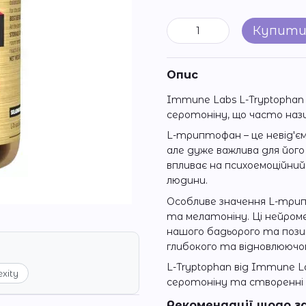
Купит
Опис
Immune Labs L-Tryptophan 
серотоніну, що часто наз
L-триптофан – це невід'єм
але дуже важлива для його
впливає на психоемоційни
людини.
Особливе значення L-трип
та мелатоніну. Ці нейром
нашого бадьорого та поз
глибокого та відновлюючог
L-Tryptophan від Immune L
exity
серотоніну та створенні 
Рекомендації щодо з