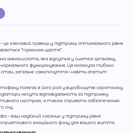
и
– це ключовий гравець у підтримці оптимального рівня
ивається "гормоном щастя".
на амінокислота, яка відсутня у синтезі організму,
 нормального функціонування. Ця молекула глибоко
й стан, загальне самопочуття і навіть апетит
тофану полягає в його ролі у виробництві серотоніну
едіатори несуть відповідальність за підтримку
итивного настрою, а також сприяють забезпеченню
о сну.
abs – ваш надійний союзник у підтримці рівня
сприятливого емоційного фону для вашого життя.
астосування: