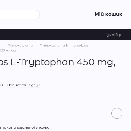
Мій кошик
Укр
Рус
я
Амінокислоти
Амінокислоти Immune-Labs
120 капсул
s L-Tryptophan 450 mg,
60
Написати відгук
 накопичувальної знижки